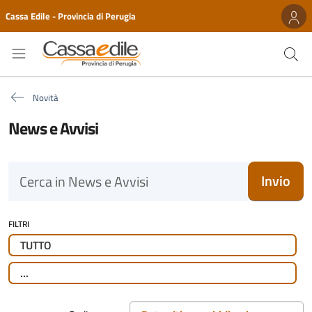
Cassa Edile - Provincia di Perugia
Novità
News e Avvisi
Invio
FILTRI
TUTTO
...